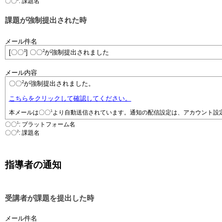
〇〇
: 課題名
課題が強制提出された時
メール件名
1
2
[〇〇
] 〇〇
が強制提出されました
メール内容
2
〇〇
が強制提出されました。
こちらをクリックして確認してください。
1
本メールは
〇〇
より自動送信されています。通知の配信設定は、アカウント設
1
〇〇
: プラットフォーム名
2
〇〇
: 課題名
指導者の通知
受講者が課題を提出した時
メール件名