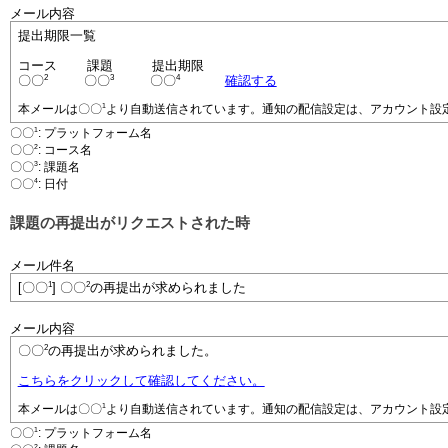
メール内容
提出期限一覧
コース
課題
提出期限
2
3
4
〇〇
〇〇
〇〇
確認する
1
本メールは
〇〇
より自動送信されています。通知の配信設定は、アカウント設
1
〇〇
: プラットフォーム名
2
〇〇
: コース名
3
〇〇
: 課題名
4
〇〇
: 日付
課題の再提出がリクエストされた時
メール件名
1
2
[〇〇
] 〇〇
の再提出が求められました
メール内容
2
〇〇
の再提出が求められました。
こちらをクリックして確認してください。
1
本メールは
〇〇
より自動送信されています。通知の配信設定は、アカウント設
1
〇〇
: プラットフォーム名
2