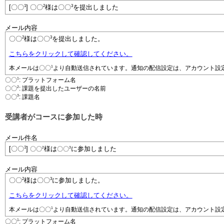
1
2
3
[〇〇
] 〇〇
様は〇〇
を提出しました
メール内容
2
3
〇〇
様は〇〇
を提出しました。
こちらをクリックして確認してください。
1
本メールは
〇〇
より自動送信されています。通知の配信設定は、アカウント設
1
〇〇
: プラットフォーム名
2
〇〇
: 課題を提出したユーザーの名前
3
〇〇
: 課題名
受講者がコースに参加した時
メール件名
1
[〇〇
]
2
様は
3
に参加しました
〇〇
〇〇
メール内容
2
3
〇〇
様は〇〇
に参加しました。
こちらをクリックして確認してください。
1
本メールは
〇〇
より自動送信されています。通知の配信設定は、アカウント設
1
〇〇
: プラットフォーム名