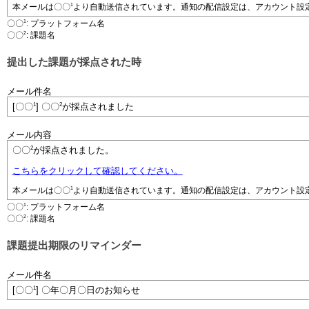
1
本メールは
〇〇
より自動送信されています。通知の配信設定は、アカウント設
1
〇〇
: プラットフォーム名
2
〇〇
: 課題名
提出した課題が採点された時
メール件名
1
2
[〇〇
] 〇〇
が採点されました
メール内容
2
〇〇
が採点されました。
こちらをクリックして確認してください。
1
本メールは
〇〇
より自動送信されています。通知の配信設定は、アカウント設
1
〇〇
: プラットフォーム名
2
〇〇
: 課題名
課題提出期限のリマインダー
メール件名
1
[〇〇
] 〇年〇月〇日のお知らせ