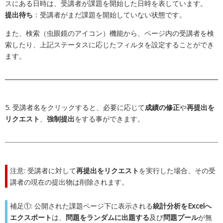
スにある日時は、受講者が課題を開始した日時を表しています。
提出待ち
：受講者がまだ課題を開始していない状態です。
また、検索（虫眼鏡のアイコン）機能から、ページ内の受講者を検
索したり、上記ステータスに応じたフィルタを設定することができ
ます。
5. 受講者名をクリックすると、必要に応じて
成績の修正
や
再提出を
リクエスト
、
強制提出
をする事ができます。
注意: 受講者に対して
再提出をリクエスト
を実行した場合、その受
講者の現在の提出物は削除されます。
補足①: 公開された課題ページ下に表示される
統計分析をExcelへ
エクスポート
は、
問題をランダムに出題する
及び
問題プール
が無