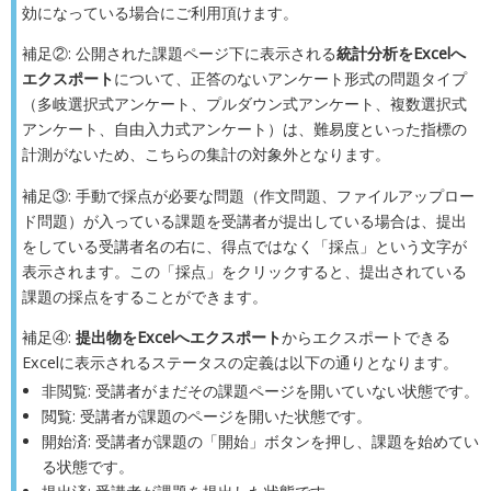
効になっている場合にご利用頂けます。
補足②: 公開された課題ページ下に表示される
統計分析をExcelへ
エクスポート
について、正答のないアンケート形式の問題タイプ
（多岐選択式アンケート、プルダウン式アンケート、複数選択式
アンケート、自由入力式アンケート）は、難易度といった指標の
計測がないため、こちらの集計の対象外となります。
補足③: 手動で採点が必要な問題（作文問題、ファイルアップロー
ド問題）が入っている課題を受講者が提出している場合は、提出
をしている受講者名の右に、得点ではなく「採点」という文字が
表示されます。この「採点」をクリックすると、提出されている
課題の採点をすることができます。
補足④:
提出物をExcelへエクスポート
からエクスポートできる
Excelに表示されるステータスの定義は以下の通りとなります。
非閲覧: 受講者がまだその課題ページを開いていない状態です。
閲覧: 受講者が課題のページを開いた状態です。
開始済: 受講者が課題の「開始」ボタンを押し、課題を始めてい
る状態です。