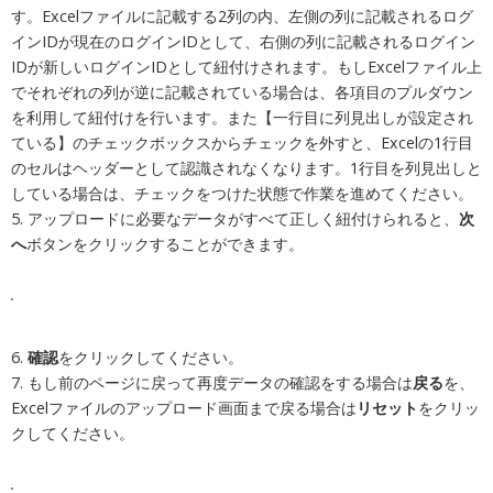
す。Excelファイルに記載する2列の内、
左側の列に記載されるログ
インIDが現在のログインIDとして、右側の列に記載されるログイン
IDが新しいログインIDとして紐付けされます
。もしExcelファイル上
でそれぞれの列が逆に記載されている場合は、各項目のプルダウン
を利用して紐付けを行います。また【一行目に列見出しが設定され
ている】のチェックボックスからチェックを外すと、Excelの1行目
のセルはヘッダーとして認識されなくなります。1行目を列見出しと
している場合は、チェックをつけた状態で作業を進めてください。
5.
アップロードに必要なデータがすべて正しく紐付けられると、
次
へ
ボタンをクリックすることができます。
6.
確認
をクリックしてください。
7. もし前のページに戻って再度データの確認をする場合は
戻る
を、
Excelファイルのアップロード画面まで戻る場合は
リセット
をクリッ
クしてください。