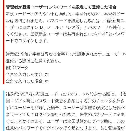
管理者が新規ユーザーにパスワードを設定して登録した場合
新規ユーザーのアカウントは自動的に本登録がされ、本登録メー
ルは送信されません。パスワードを設定した場合は、当該新規ユ
ーザーにログインID（メールアドレス等）とパスワードを共有し
てください。当該新規ユーザーは共有されたログインIDとパスワ
ードでログインします。
注意②: 全角と半角は異なる文字として識別されます。ユーザーを
登録する際はご注意ください。
例) @マーク
半角で入力した場合: @
全角で入力した場合: ＠
補足①: 管理者が新規ユーザーにパスワードを設定する際に、【次
回ログイン時にパスワード変更を必須にする】のチェックを外さ
ずにユーザーを登録した場合、ユーザーは管理者が設定した仮パ
スワードで初回ログインを行った際に、任意のパスワードに変更
することができます。ユーザーは次回以降のログイン時に、この
任意のパスワードでログインを行う形となります。もし管理者が