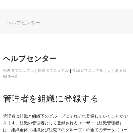
ヘルプセンター
ヘルプセンター
管理者マニュアル
|
指導者マニュアル
|
受講者マニュアル
|
よくある質
問 (FAQ)
管理者を組織に登録する
管理者は組織と組織下のグループにそれぞれ登録していくことがで
きます。組織の管理者として登録されるユーザー（組織管理者）
は、組織全体（組織及び組織下のグループ）の全てのデータ（コー