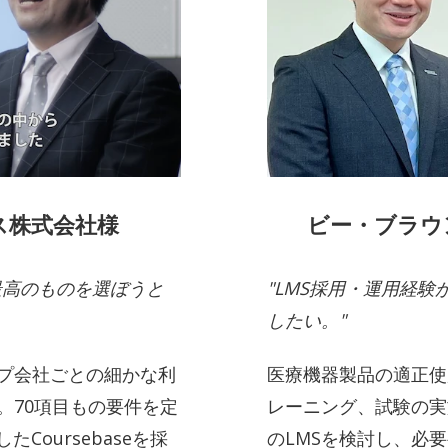
ス株式会社様
ビー・ブラウ
最高のものを選ぼうと
"LMS採用・運用経
したい。"
プ会社ごとの細かな利
医療機器製品の適正使
。70項目もの要件を定
レーニング、試験の実
Coursebaseを採
のLMSを検討し、必要要