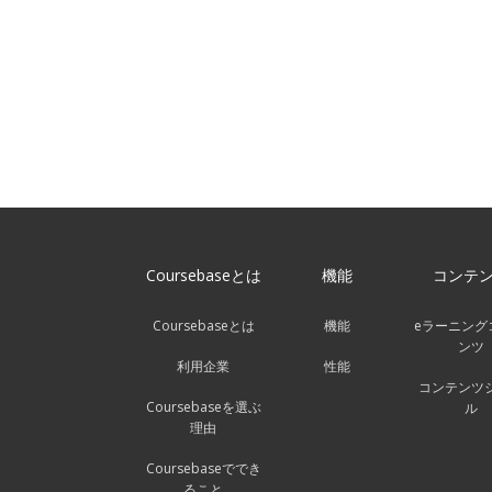
Coursebaseとは
機能
コンテ
Coursebaseとは
機能
eラーニング
ンツ
利用企業
性能
コンテンツ
Coursebaseを選ぶ
ル
理由
Coursebaseででき
ること