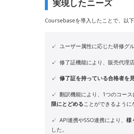
実現したニーズ
Coursebaseを導入したことで
✓ ユーザー属性に応じた研修グ
✓ 修了証機能により、販売代理
✓
修了証を持っている合格者を
✓ 翻訳機能により、1つのコー
限にとどめる
ことができるように
✓ API連携やSSO連携により、
様
した。