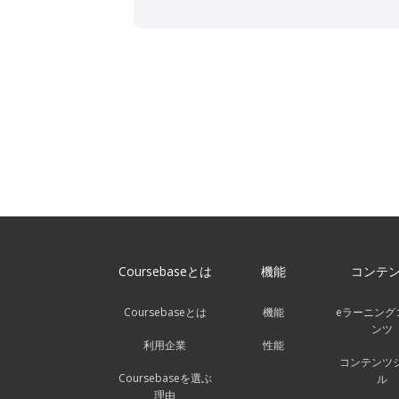
Coursebaseとは
機能
コンテ
Coursebaseとは
機能
eラーニング
ンツ
利用企業
性能
コンテンツ
Coursebaseを選ぶ
ル
理由